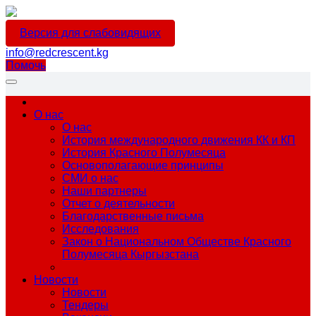
Версия для слабовидящих
info@redcrescent.kg
Помочь
О нас
О нас
История международного движения КК и КП
История Красного Полумесяца
Основополагающие принципы
СМИ о нас
Наши партнеры
Отчет о деятельности
Благодарственные письма
Исследования
Закон о Национальном Обществе Красного
Полумесяца Кыргызстана
Новости
Новости
Тендеры