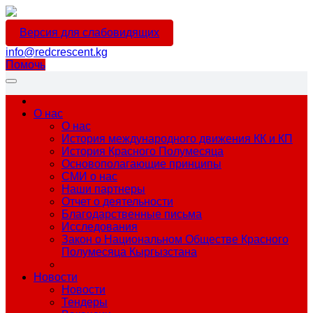
Версия для слабовидящих
info@redcrescent.kg
Помочь
О нас
О нас
История международного движения КК и КП
История Красного Полумесяца
Основополагающие принципы
СМИ о нас
Наши партнеры
Отчет о деятельности
Благодарственные письма
Исследования
Закон о Национальном Обществе Красного
Полумесяца Кыргызстана
Новости
Новости
Тендеры