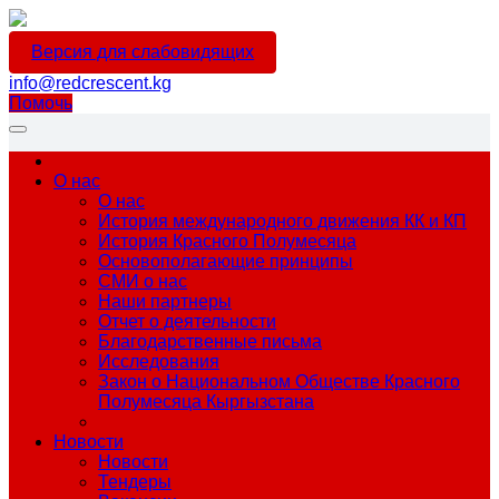
Версия для слабовидящих
info@redcrescent.kg
Помочь
О нас
О нас
История международного движения КК и КП
История Красного Полумесяца
Основополагающие принципы
СМИ о нас
Наши партнеры
Отчет о деятельности
Благодарственные письма
Исследования
Закон о Национальном Обществе Красного
Полумесяца Кыргызстана
Новости
Новости
Тендеры