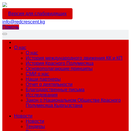
Версия для слабовидящих
info@redcrescent.kg
Помочь
О нас
О нас
История международного движения КК и КП
История Красного Полумесяца
Основополагающие принципы
СМИ о нас
Наши партнеры
Отчет о деятельности
Благодарственные письма
Исследования
Закон о Национальном Обществе Красного
Полумесяца Кыргызстана
Новости
Новости
Тендеры