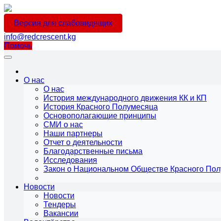
Версия для слабовидящих
info@redcrescent.kg
Помочь
О нас
О нас
История международного движения КК и КП
История Красного Полумесяца
Основополагающие принципы
СМИ о нас
Наши партнеры
Отчет о деятельности
Благодарственные письма
Исследования
Закон о Национальном Обществе Красного По
Новости
Новости
Тендеры
Вакансии