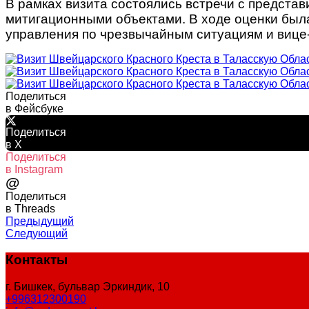
В рамках визита состоялись встречи с предста
митигационными объектами. В ходе оценки была
управления по чрезвычайным ситуациям и вице
Поделиться
в Фейсбуке
Поделиться
в X
Поделиться
в Instagram
@
Поделиться
в Threads
Предыдущий
Следующий
Контакты
г. Бишкек, бульвар Эркиндик, 10
+996312300190