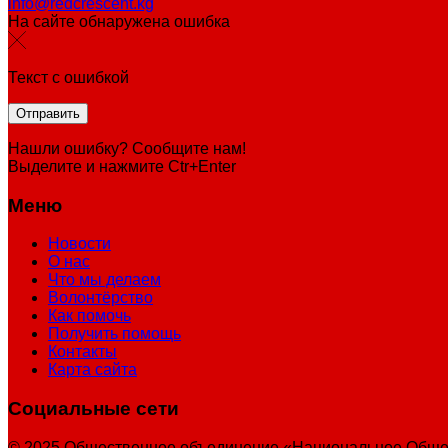
info@redcrescent.kg
На сайте обнаружена ошибка
Текст с ошибкой
Нашли ошибку? Сообщите нам!
Выделите и нажмите Ctr+Enter
Меню
Новости
О нас
Что мы делаем
Волонтёрство
Как помочь
Получить помощь
Контакты
Карта сайта
Социальные сети
© 2025 Общественное объединение «Национальное Общес