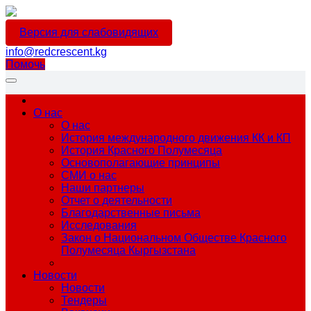
Версия для слабовидящих
info@redcrescent.kg
Помочь
О нас
О нас
История международного движения КК и КП
История Красного Полумесяца
Основополагающие принципы
СМИ о нас
Наши партнеры
Отчет о деятельности
Благодарственные письма
Исследования
Закон о Национальном Обществе Красного
Полумесяца Кыргызстана
Новости
Новости
Тендеры