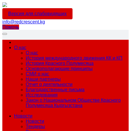
Версия для слабовидящих
info@redcrescent.kg
Помочь
О нас
О нас
История международного движения КК и КП
История Красного Полумесяца
Основополагающие принципы
СМИ о нас
Наши партнеры
Отчет о деятельности
Благодарственные письма
Исследования
Закон о Национальном Обществе Красного
Полумесяца Кыргызстана
Новости
Новости
Тендеры