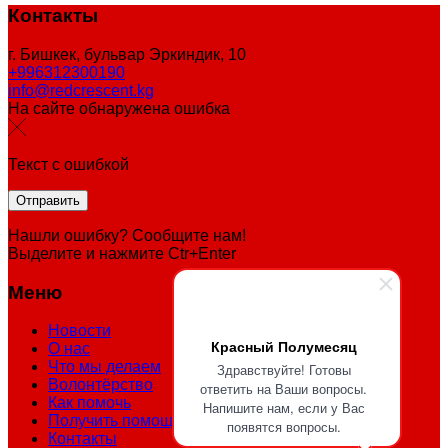
Контакты
г. Бишкек, бульвар Эркиндик, 10
+996312300190
info@redcrescent.kg
На сайте обнаружена ошибка
Текст с ошибкой
Нашли ошибку? Сообщите нам!
Выделите и нажмите Ctr+Enter
Меню
Новости
Красный Полумесяц
О нас
Что мы делаем
Здравствуйте! Готовы
Волонтёрство
ответить на Ваши вопросы.
Как помочь
Напишите нам, если у Вас
Получить помощь
появятся вопросы.
Контакты