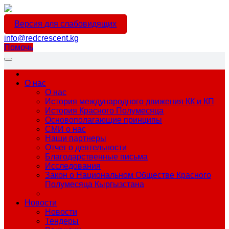
Версия для слабовидящих
info@redcrescent.kg
Помочь
О нас
О нас
История международного движения КК и КП
История Красного Полумесяца
Основополагающие принципы
СМИ о нас
Наши партнеры
Отчет о деятельности
Благодарственные письма
Исследования
Закон о Национальном Обществе Красного
Полумесяца Кыргызстана
Новости
Новости
Тендеры