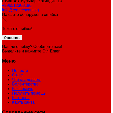
г. Бишкек, бульвар Эркиндик, 10
+996312300190
info@redcrescent.kg
На сайте обнаружена ошибка
Текст с ошибкой
Нашли ошибку? Сообщите нам!
Выделите и нажмите Ctr+Enter
Меню
Новости
О нас
Что мы делаем
Волонтёрство
Как помочь
Получить помощь
Контакты
Карта сайта
Социальные сети