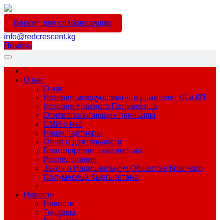
Версия для слабовидящих
info@redcrescent.kg
Помочь
О нас
О нас
История международного движения КК и КП
История Красного Полумесяца
Основополагающие принципы
СМИ о нас
Наши партнеры
Отчет о деятельности
Благодарственные письма
Исследования
Закон о Национальном Обществе Красного
Полумесяца Кыргызстана
Новости
Новости
Тендеры