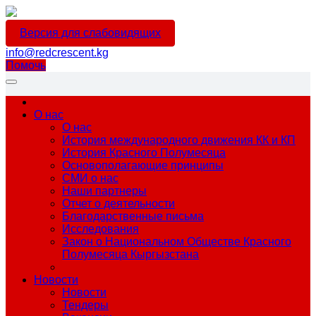
Версия для слабовидящих
info@redcrescent.kg
Помочь
О нас
О нас
История международного движения КК и КП
История Красного Полумесяца
Основополагающие принципы
СМИ о нас
Наши партнеры
Отчет о деятельности
Благодарственные письма
Исследования
Закон о Национальном Обществе Красного
Полумесяца Кыргызстана
Новости
Новости
Тендеры