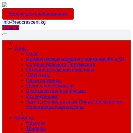
Версия для слабовидящих
info@redcrescent.kg
Помочь
О нас
О нас
История международного движения КК и КП
История Красного Полумесяца
Основополагающие принципы
СМИ о нас
Наши партнеры
Отчет о деятельности
Благодарственные письма
Исследования
Закон о Национальном Обществе Красного
Полумесяца Кыргызстана
Новости
Новости
Тендеры