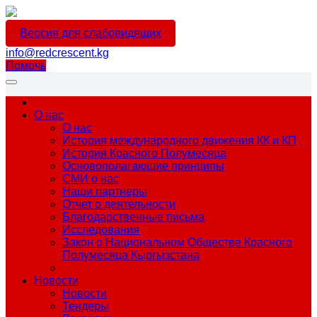
Версия для слабовидящих
info@redcrescent.kg
Помочь
О нас
О нас
История международного движения КК и КП
История Красного Полумесяца
Основополагающие принципы
СМИ о нас
Наши партнеры
Отчет о деятельности
Благодарственные письма
Исследования
Закон о Национальном Обществе Красного
Полумесяца Кыргызстана
Новости
Новости
Тендеры