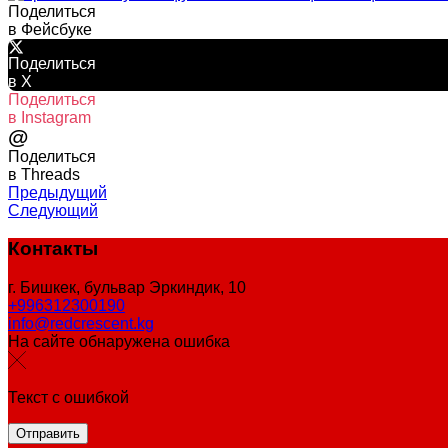
Поделиться
в Фейсбуке
Поделиться
в X
Поделиться
в Instagram
@
Поделиться
в Threads
Предыдущий
Следующий
Контакты
г. Бишкек, бульвар Эркиндик, 10
+996312300190
info@redcrescent.kg
На сайте обнаружена ошибка
Текст с ошибкой