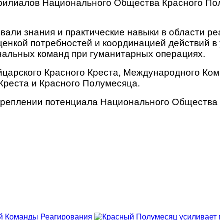
филиалов Национального Общества Красного По
вали знания и практические навыки в области р
енкой потребностей и координацией действий в 
альных команд при гуманитарных операциях.
царского Красного Креста, Международного Коми
реста и Красного Полумесяца.
креплении потенциала Национального Общества и