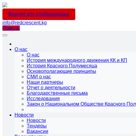
Версия для слабовидящих
info@redcrescent.kg
Помочь
О нас
О нас
История международного движения КК и КП
История Красного Полумесяца
Основополагающие принципы
СМИ о нас
Наши партнеры
Отчет о деятельности
Благодарственные письма
Исследования
Закон о Национальном Обществе Красного По
Новости
Новости
Тендеры
Вакансии