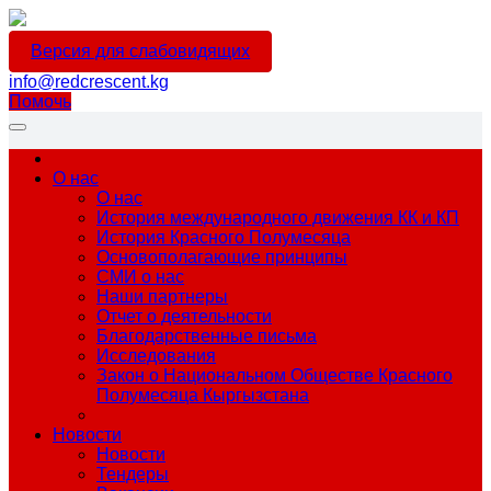
Версия для слабовидящих
info@redcrescent.kg
Помочь
О нас
О нас
История международного движения КК и КП
История Красного Полумесяца
Основополагающие принципы
СМИ о нас
Наши партнеры
Отчет о деятельности
Благодарственные письма
Исследования
Закон о Национальном Обществе Красного
Полумесяца Кыргызстана
Новости
Новости
Тендеры