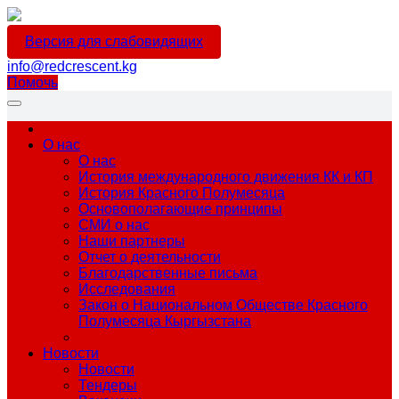
Версия для слабовидящих
info@redcrescent.kg
Помочь
О нас
О нас
История международного движения КК и КП
История Красного Полумесяца
Основополагающие принципы
СМИ о нас
Наши партнеры
Отчет о деятельности
Благодарственные письма
Исследования
Закон о Национальном Обществе Красного
Полумесяца Кыргызстана
Новости
Новости
Тендеры