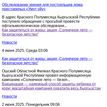
Обследование зрения для постояльцев дома
престарелых «Умүт үйү»
В адрес Красного Полумесяца Кыргызской Республики
поступило обращение с просьбой провести
офтальмологическое обследовани...
Как защититься от жары: акция „Солнечное лето —
безопасное детство”
Новости
4 июня 2025, Среда 03:06
Как защититься от жары: акция „Солнечное лето —
безопасное детство”
Ошский Областной Филиал Красного Полумесяца
Кыргызской Республики провёл информационную
кампанию «Солнечное лето — безоп...
Вакцинация — надежный способ защиты ребенка от
кори: масштабная кампания охватила весь Кыргызстан
Новости
2 июня 2025, Понедельник 09:06