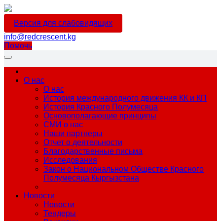
Версия для слабовидящих
info@redcrescent.kg
Помочь
О нас
О нас
История международного движения КК и КП
История Красного Полумесяца
Основополагающие принципы
СМИ о нас
Наши партнеры
Отчет о деятельности
Благодарственные письма
Исследования
Закон о Национальном Обществе Красного
Полумесяца Кыргызстана
Новости
Новости
Тендеры