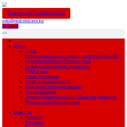
Версия для слабовидящих
info@redcrescent.kg
Помочь
О нас
О нас
История международного движения КК и КП
История Красного Полумесяца
Основополагающие принципы
СМИ о нас
Наши партнеры
Отчет о деятельности
Благодарственные письма
Исследования
Закон о Национальном Обществе Красного
Полумесяца Кыргызстана
Новости
Новости
Тендеры