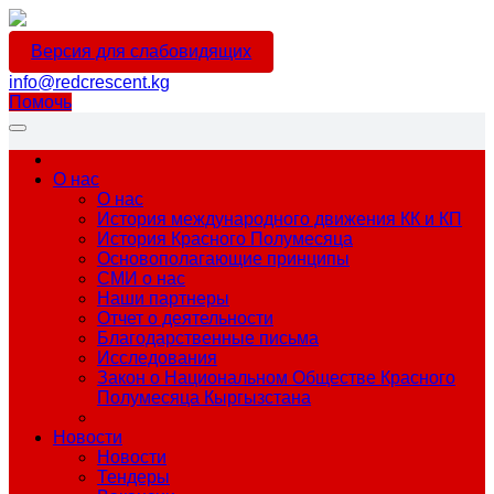
Версия для слабовидящих
info@redcrescent.kg
Помочь
О нас
О нас
История международного движения КК и КП
История Красного Полумесяца
Основополагающие принципы
СМИ о нас
Наши партнеры
Отчет о деятельности
Благодарственные письма
Исследования
Закон о Национальном Обществе Красного
Полумесяца Кыргызстана
Новости
Новости
Тендеры