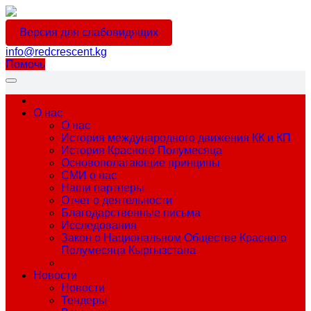
Версия для слабовидящих
info@redcrescent.kg
Помочь
О нас
О нас
История международного движения КК и КП
История Красного Полумесяца
Основополагающие принципы
СМИ о нас
Наши партнеры
Отчет о деятельности
Благодарственные письма
Исследования
Закон о Национальном Обществе Красного
Полумесяца Кыргызстана
Новости
Новости
Тендеры