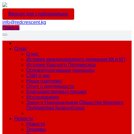
Версия для слабовидящих
info@redcrescent.kg
Помочь
О нас
О нас
История международного движения КК и КП
История Красного Полумесяца
Основополагающие принципы
СМИ о нас
Наши партнеры
Отчет о деятельности
Благодарственные письма
Исследования
Закон о Национальном Обществе Красного
Полумесяца Кыргызстана
Новости
Новости
Тендеры