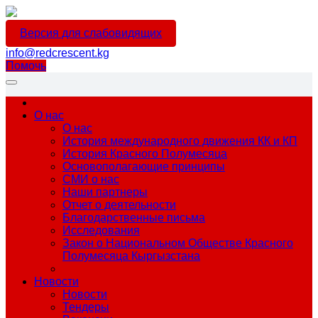
Версия для слабовидящих
info@redcrescent.kg
Помочь
О нас
О нас
История международного движения КК и КП
История Красного Полумесяца
Основополагающие принципы
СМИ о нас
Наши партнеры
Отчет о деятельности
Благодарственные письма
Исследования
Закон о Национальном Обществе Красного
Полумесяца Кыргызстана
Новости
Новости
Тендеры