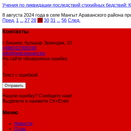
Учения по ликвидации последствий стихийных бедствий: К
8 августа 2024 года в селе Мангыт Араванского района п
Пред.
1
...
27
28
29
30
31
...
56
След.
Контакты
г. Бишкек, бульвар Эркиндик, 10
+996312300190
info@redcrescent.kg
На сайте обнаружена ошибка
Текст с ошибкой
Нашли ошибку? Сообщите нам!
Выделите и нажмите Ctr+Enter
Меню
Новости
О нас