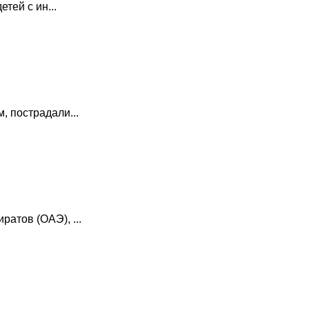
тей с ин...
 пострадали...
атов (ОАЭ), ...