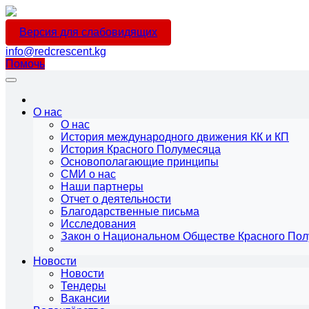
Версия для слабовидящих
info@redcrescent.kg
Помочь
О нас
О нас
История международного движения КК и КП
История Красного Полумесяца
Основополагающие принципы
СМИ о нас
Наши партнеры
Отчет о деятельности
Благодарственные письма
Исследования
Закон о Национальном Обществе Красного По
Новости
Новости
Тендеры
Вакансии