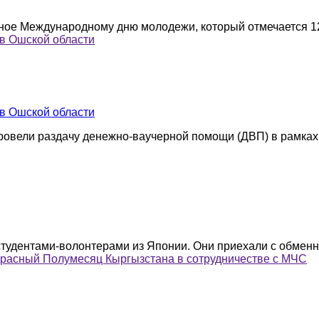
е Международному дню молодежи, который отмечается 12 а
в Ошской области
в Ошской области
вели раздачу денежно-ваучерной помощи (ДВП) в рамках 
студентами-волонтерами из Японии. Они приехали с обменны
Красный Полумесяц Кыргызстана в сотрудничестве с МЧС