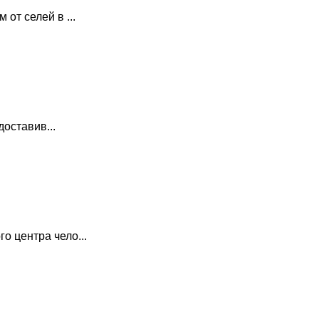
от селей в ...
оставив...
 центра чело...