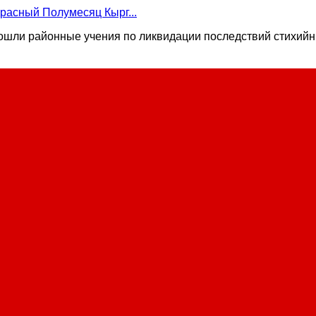
расный Полумесяц Кырг...
рошли районные учения по ликвидации последствий стихийны